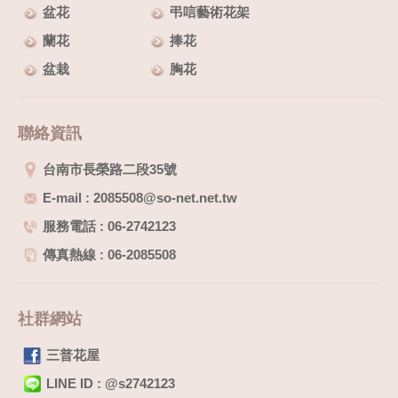
盆花
弔唁藝術花架
蘭花
捧花
盆栽
胸花
聯絡資訊
台南市長榮路二段35號
E-mail : 2085508@so-net.net.tw
服務電話 : 06-2742123
傳真熱線 : 06-2085508
社群網站
三普花屋
LINE ID : @s2742123