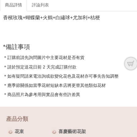
商品詳情
評論列表
香檳玫瑰+蝴蝶蘭+火鶴+白繡球+尤加利+桔梗
*備註事項
＊訂購前請先詢問圖片中主要花材是否有貨
＊請於預定送花日前 2 天完成訂購付款
＊如有疑問請來電洽詢或欲變化花色及花材亦可事先告知調整
＊應季節關係如當季花材短缺本店將更替其他類似花材
＊商品照片為參考用與實品會有些許差異
產品分類
花束
喜慶藝術花架