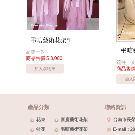
弔唁藝術花架*I
弔唁
高架一對
商品售價
$ 3,000
花柱一
商品售
加入購物車
加入
產品分類
聯絡資訊
花束
喜慶藝術花架
台南市長榮
盆花
弔唁藝術花架
E-mail : 