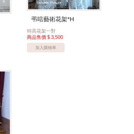
弔唁藝術花架*H
特高花架一對
商品售價
$ 3,500
加入購物車