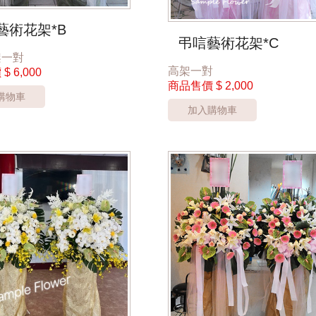
藝術花架*B
弔唁藝術花架*C
架一對
高架一對
價
$ 6,000
商品售價
$ 2,000
購物車
加入購物車