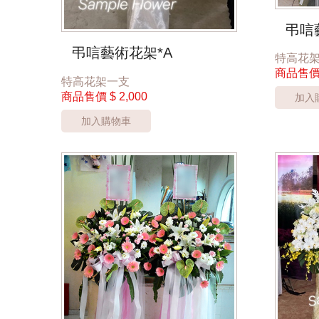
弔唁
弔唁藝術花架*A
特高花
商品售
特高花架一支
商品售價
$ 2,000
加入
加入購物車