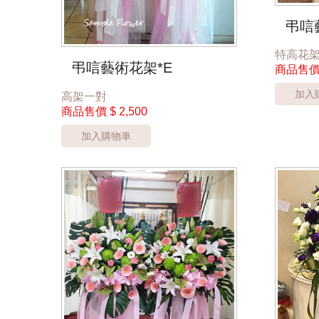
弔唁
特高花
弔唁藝術花架*E
商品售
加入
高架一對
商品售價
$ 2,500
加入購物車