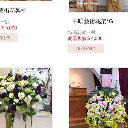
藝術花架*F
弔唁藝術花架*G
架一對
價
$ 5,000
特高花架一對
購物車
商品售價
$ 4,000
加入購物車