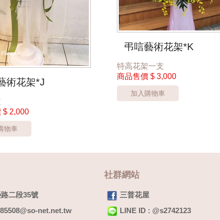
弔唁藝術花架*K
特高花架一支
商品售價
$ 3,000
藝術花架*J
加入購物車
支
價
$ 2,000
購物車
社群網站
路二段35號
三普花屋
2085508@so-net.net.tw
LINE ID : @s2742123