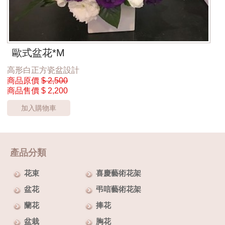
歐式盆花*M
高形白正方瓷盆設計
商品原價
$ 2,500
商品售價
$ 2,200
加入購物車
產品分類
花束
喜慶藝術花架
盆花
弔唁藝術花架
蘭花
捧花
盆栽
胸花