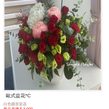
歐式盆花*C
白色圓形瓷器