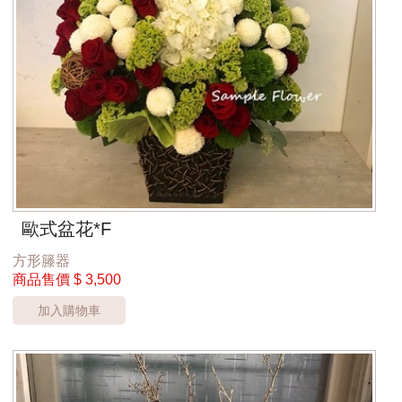
歐式盆花*F
方形籐器
商品售價
$ 3,500
加入購物車