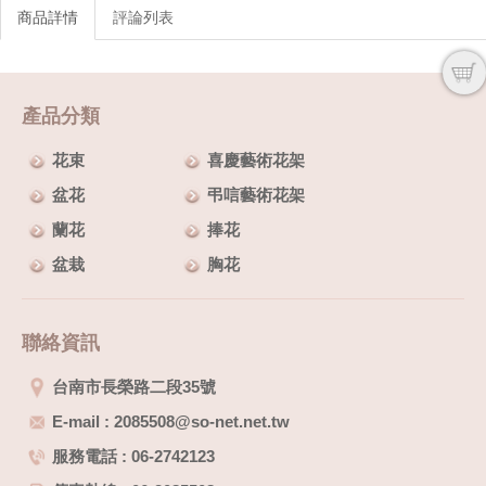
商品詳情
評論列表
產品分類
花束
喜慶藝術花架
盆花
弔唁藝術花架
蘭花
捧花
盆栽
胸花
聯絡資訊
台南市長榮路二段35號
E-mail : 2085508@so-net.net.tw
服務電話 : 06-2742123