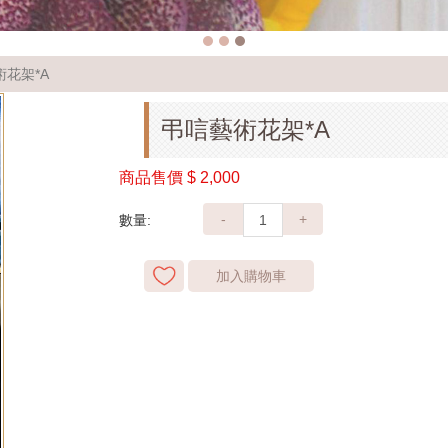
花架*A
弔唁藝術花架*A
商品售價
$ 2,000
-
+
數量:
加入購物車