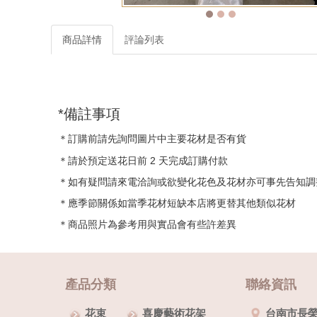
商品詳情
評論列表
*備註事項
＊訂購前請先詢問圖片中主要花材是否有貨
＊請於預定送花日前 2 天完成訂購付款
＊如有疑問請來電洽詢或欲變化花色及花材亦可事先告知調
＊應季節關係如當季花材短缺本店將更替其他類似花材
＊商品照片為參考用與實品會有些許差異
產品分類
聯絡資訊
花束
喜慶藝術花架
台南市長榮