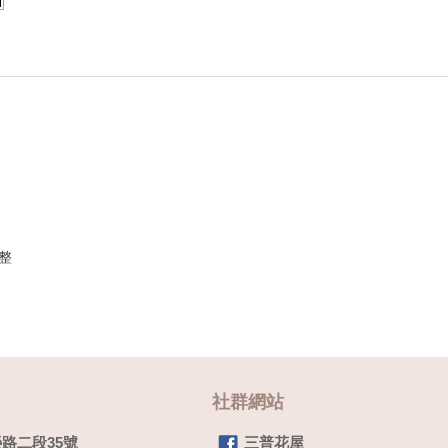
整
社群網站
路二段35號
三普花屋