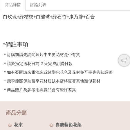
商品詳情
評論列表
白玫瑰+綠桔梗+白繡球+綠石竹+康乃馨+百合
*備註事項
＊訂購前請先詢問圖片中主要花材是否有貨
＊請於預定送花日前 2 天完成訂購付款
＊如有疑問請來電洽詢或欲變化花色及花材亦可事先告知調整
＊應季節關係如當季花材短缺本店將更替其他類似花材
＊商品照片為參考用與實品會有些許差異
產品分類
花束
喜慶藝術花架