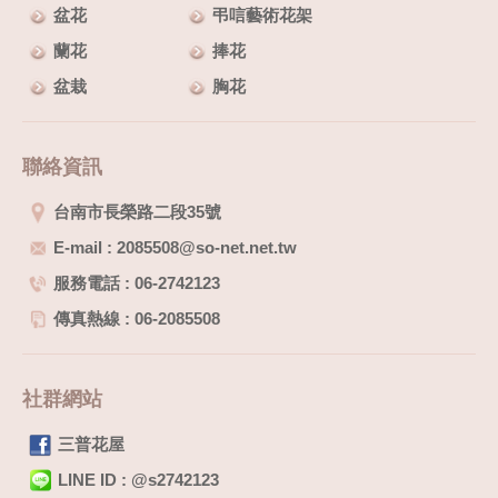
盆花
弔唁藝術花架
蘭花
捧花
盆栽
胸花
聯絡資訊
台南市長榮路二段35號
E-mail : 2085508@so-net.net.tw
服務電話 : 06-2742123
傳真熱線 : 06-2085508
社群網站
三普花屋
LINE ID : @s2742123