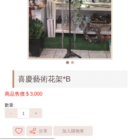
喜慶藝術花架*B
商品售價
$ 3,000
數量:
-
+
分享
加入購物車